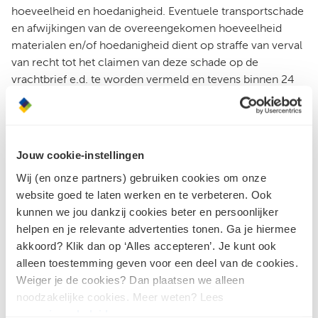
hoeveelheid en hoedanigheid. Eventuele transportschade
en afwijkingen van de overeengekomen hoeveelheid
materialen en/of hoedanigheid dient op straffe van verval
van recht tot het claimen van deze schade op de
vrachtbrief e.d. te worden vermeld en tevens binnen 24
uur na aflevering door koper schriftelijk aan ondernemer
te worden gemeld.
In geval van geringe afwijkingen in maat, gewicht en/of
Jouw cookie-instellingen
kleur of in oppervlaktestructuur heeft de koper niet het
recht om af te keuren. Naast het bepaalde in artikel 3 lid 4
Wij (en onze partners) gebruiken cookies om onze
gelden voor de hoedanigheid en kwaliteit van het
website goed te laten werken en te verbeteren. Ook
geleverde de betreffende bepalingen van de leveranciers
kunnen we jou dankzij cookies beter en persoonlijker
hiervan aan ondernemer.
helpen en je relevante advertenties tonen. Ga je hiermee
akkoord? Klik dan op ‘Alles accepteren’. Je kunt ook
Koper wordt geacht bekend te zijn met de montage-
alleen toestemming geven voor een deel van de cookies.
en/of verwerkingsvoorschriften behorende bij de levering
Weiger je de cookies? Dan plaatsen we alleen
door ondernemer zoals deze luiden op de dag van het
noodzakelijke cookies. Meer weten? Lees
totstandkomen van de overeenkomst. Koper zal conform
ons
privacybeleid
.