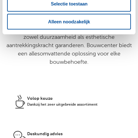
Selectie toestaan
Bij het kiezen van gevelbekleding, dakpannen en
gevelstenen voor een bouwproject is Bouwcenter
de ideale keuze. V anwege ons uitgebreide
Alleen noodzakelijk
assortiment van hoogwaardige materialen die
zowel duurzaamheid als esthetische
aantrekkingskracht garanderen. Bouwcenter biedt
een allesomvattende oplossing voor elke
bouwbehoefte.
Volop keuze
Dankzij het zeer uitgebreide assortiment
Deskundig advies