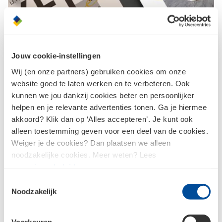
Jouw cookie-instellingen
Doe ideeën op
Wij (en onze partners) gebruiken cookies om onze
Het Bouwcenter
website goed te laten werken en te verbeteren. Ook
kunnen we jou dankzij cookies beter en persoonlijker
keukenmagazine
helpen en je relevante advertenties tonen. Ga je hiermee
Pagina's bomvol keukeninspiratie
akkoord? Klik dan op ‘Alles accepteren’. Je kunt ook
alleen toestemming geven voor een deel van de cookies.
Weiger je de cookies? Dan plaatsen we alleen
Gratis keukenmagazine aanvragen
noodzakelijke cookies. Meer weten? Lees
ons
privacybeleid
.
Toestemmingsselectie
Noodzakelijk